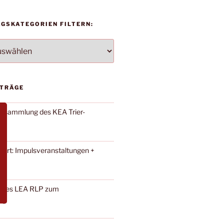
AGSKATEGORIEN FILTERN:
TEGORIEN
ITRÄGE
versammlung des KEA Trier-
iert: Impulsveranstaltungen +
 des LEA RLP zum
ag