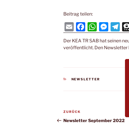
Beitrag teilen:
E
F
W
M
T
m
a
h
e
el
Der KEA TR SAB hat seinen ne
ai
c
at
ss
e
veröffentlicht. Den Newsletter
l
e
s
e
gr
b
A
n
a
o
p
g
m
o
p
er
KATEGORIEN
NEWSLETTER
k
Beitragsnavigation
Vorheriger
ZURÜCK
Beitrag
Newsletter September 2022