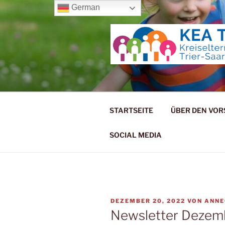
Zum
German
Inhalt
springen
KREISELT
STARTSEITE
ÜBER DEN VO
SOCIAL MEDIA
VERÖFFENTLICHT
DEZEMBER 20, 2022
VON
ANNE
AM
Newsletter Dezem