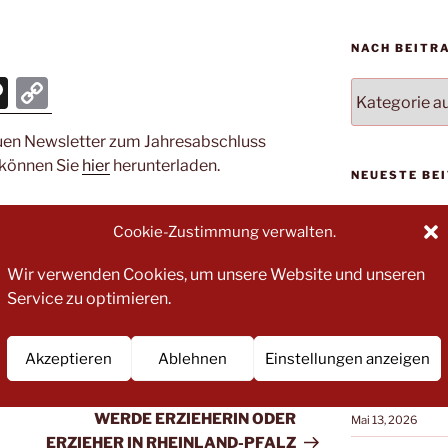
NACH BEITR
T
C
NACH
BEITRAGSKA
hr
o
FILTERN:
uen Newsletter zum Jahresabschluss
e
p
 können Sie
hier
herunterladen.
NEUESTE BE
e
y
m
Li
! Absage! Voll
Cookie-Zustimmung verwalten.
a
n
Saarburg
Juni 9, 2026
Wir verwenden Cookies, um unsere Website und unseren
k
Service zu optimieren.
Der KEA inform
Umfrage bevki
Juni 2, 2026
Akzeptieren
Ablehnen
Einstellungen anzeigen
Stellungnahme
WEITER
Nächster
Koalitionsvertr
Beitrag
WERDE ERZIEHERIN ODER
Mai 13, 2026
ERZIEHER IN RHEINLAND-PFALZ