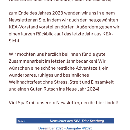
l
e
s
e
gr
e
y
b
A
n
a
m
Li
zum Ende des Jahres 2023 wenden wir uns in einem
Newsletter an Sie, in dem wir auch den neugewählten
o
p
g
m
a
n
KEA-Vorstand vorstellen dürfen. Außerdem geben wir
o
p
er
k
einen kurzen Rückblick auf das letzte Jahr aus KEA-
k
Sicht.
Wir möchten uns herzlich bei Ihnen für die gute
Zusammenarbeit im letzten Jahr bedanken! Wir
wünschen eine schöne restliche Adventszeit, ein
wunderbares, ruhiges und besinnliches
Weihnachtsfest ohne Stress, Streit und Einsamkeit
und einen Guten Rutsch ins Neue Jahr 2024!
Viel Spaß mit unserem Newsletter, den ihr
hier
findet!