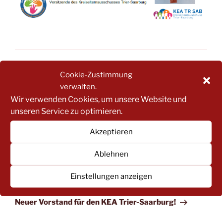
KATEGORIEN
NEWSLETTER
Cookie-Zustimmung
SCHLAGWÖRTER
NEWSLETTER
verwalten.
Wir verwenden Cookies, um unsere Website und
unseren Service zu optimieren.
Beitragsnavigation
Akzeptieren
Vorheriger
ZURÜCK
Beitrag
Herzliche Einladung: KEA-Vollversammlung und
Ablehnen
Info-Veranstaltung
Einstellungen anzeigen
Nächster
WEITER
Beitrag
Neuer Vorstand für den KEA Trier-Saarburg!