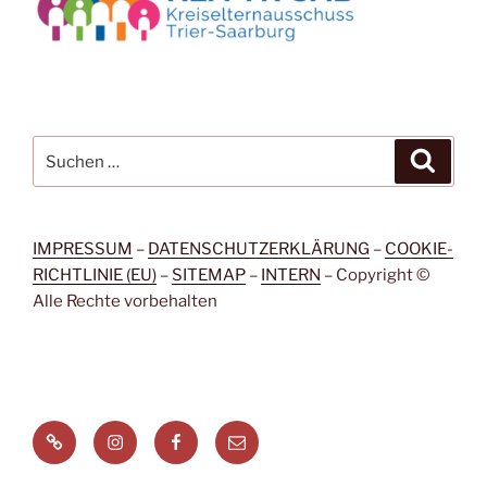
Suchen
Suche
nach:
IMPRESSUM
–
DATENSCHUTZERKLÄRUNG
–
COOKIE-
RICHTLINIE (EU)
–
SITEMAP
–
INTERN
– Copyright ©
Alle Rechte vorbehalten
Signal
Instagram
Facebook
Menüeintrag
Messenger