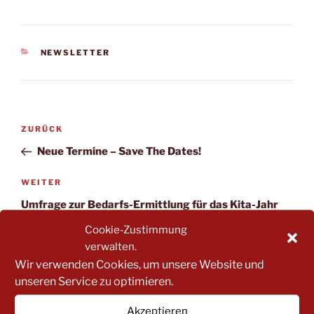
KATEGORIEN
NEWSLETTER
Beitragsnavigation
Vorheriger
ZURÜCK
Beitrag
Neue Termine – Save The Dates!
Nächster
WEITER
Beitrag
Umfrage zur Bedarfs-Ermittlung für das Kita-Jahr
2023/2024
Cookie-Zustimmung
verwalten.
Wir verwenden Cookies, um unsere Website und
unseren Service zu optimieren.
Suchen
Suche
Akzeptieren
nach: