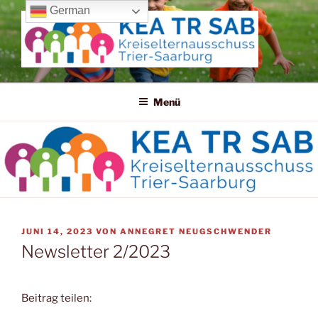
Zum
German
Inhalt
springen
KREISELTERNAUSSCHUSS
TRIER-SAARBURG
Menü
VERÖFFENTLICHT
JUNI 14, 2023
VON
ANNEGRET NEUGSCHWENDER
AM
Newsletter 2/2023
Beitrag teilen: