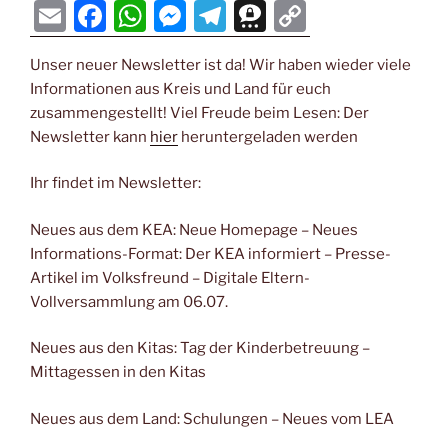
E
F
W
M
T
T
C
m
a
h
e
el
hr
o
Unser neuer Newsletter ist da! Wir haben wieder viele
ai
c
at
ss
e
e
p
Informationen aus Kreis und Land für euch
l
e
s
e
gr
e
y
zusammengestellt! Viel Freude beim Lesen: Der
b
A
n
a
m
Li
Newsletter kann
hier
heruntergeladen werden
o
p
g
m
a
n
Ihr findet im Newsletter:
o
p
er
k
k
Neues aus dem KEA: Neue Homepage – Neues
Informations-Format: Der KEA informiert – Presse-
Artikel im Volksfreund – Digitale Eltern-
Vollversammlung am 06.07.
Neues aus den Kitas: Tag der Kinderbetreuung –
Mittagessen in den Kitas
Neues aus dem Land: Schulungen – Neues vom LEA