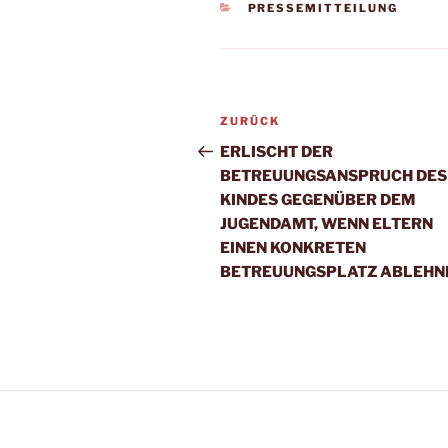
KATEGORIEN
PRESSEMITTEILUNG
Beitragsnavigation
Vorheriger
ZURÜCK
Beitrag
ERLISCHT DER
BETREUUNGSANSPRUCH DES
KINDES GEGENÜBER DEM
JUGENDAMT, WENN ELTERN
EINEN KONKRETEN
BETREUUNGSPLATZ ABLEHN