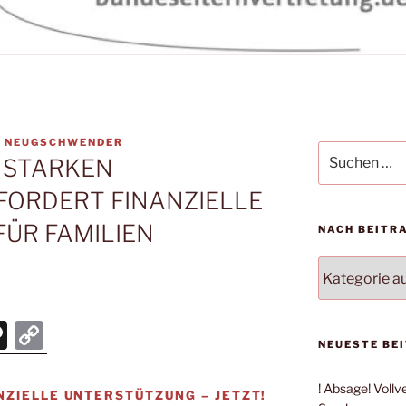
 NEUGSCHWENDER
Suchen
S STARKEN
nach:
FORDERT FINANZIELLE
ÜR FAMILIEN
NACH BEITR
NACH
BEITRAGSKA
FILTERN:
T
C
NEUESTE BE
hr
o
e
p
! Absage! Voll
NZIELLE UNTERSTÜTZUNG – JETZT!