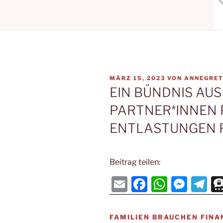
VERÖFFENTLICHT
MÄRZ 15, 2023
VON
ANNEGRET
AM
EIN BÜNDNIS AU
PARTNER*INNEN 
ENTLASTUNGEN F
Beitrag teilen:
E
F
W
M
T
m
a
h
e
el
ai
c
at
ss
e
FAMILIEN BRAUCHEN FINA