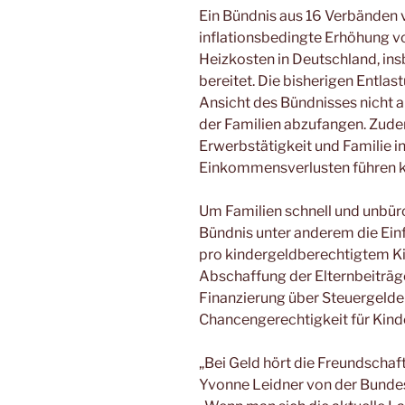
l
e
s
e
gr
Ein Bündnis aus 16 Verbänden v
b
A
n
a
inflationsbedingte Erhöhung v
Heizkosten in Deutschland, in
o
p
g
m
bereitet. Die bisherigen Entla
o
p
er
Ansicht des Bündnisses nicht a
k
der Familien abzufangen. Zudem
Erwerbstätigkeit und Familie in
Einkommensverlusten führen k
Um Familien schnell und unbüro
Bündnis unter anderem die Ei
pro kindergeldberechtigtem Ki
Abschaffung der Elternbeiträg
Finanzierung über Steuergelder
Chancengerechtigkeit für Kind
„Bei Geld hört die Freundschaf
Yvonne Leidner von der Bundes