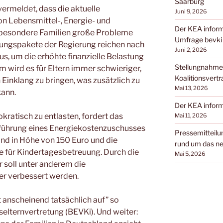
Saarburg
e
y
ermeldet, dass die aktuelle
Juni 9, 2026
m
Li
on Lebensmittel-, Energie- und
Der KEA inform
sbesondere Familien große Probleme
a
n
Umfrage bevki
stungspakete der Regierung reichen nach
Juni 2, 2026
k
us, um die erhöhte finanzielle Belastung
Stellungnahme
 wird es für Eltern immer schwieriger,
Koalitionsvertr
 Einklang zu bringen, was zusätzlich zu
Mai 13, 2026
ann.
Der KEA inform
kratisch zu entlasten, fordert das
Mai 11, 2026
nführung eines Energiekostenzuschusses
Pressemitteilun
nd in Höhe von 150 Euro und die
rund um das ne
e für Kindertagesbetreuung. Durch die
Mai 5, 2026
 soll unter anderem die
er verbessert werden.
t anscheinend tatsächlich auf” so
elternvertretung (BEVKi). Und weiter: