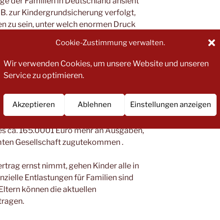
ge der Familien in Deutschland ansieht
 B. zur Kindergrundsicherung verfolgt,
n zu sein, unter welch enormen Druck
z aller Bemühungen der Politik leiden
Cookie-Zustimmung verwalten.
 Kostenerhöhungen aufgrund von
n, denn sie müssten ihre Kinder
Wir verwenden Cookies, um unsere Website und unseren
Service zu optimieren.
edingungen für ein gesundes
Akzeptieren
Ablehnen
Einstellungen anzeigen
tsprechende Voraussetzungen kaum
chsenen ohne Kinder haben Eltern bis
es ca. 165.0001 Euro mehr an Ausgaben,
amten Gesellschaft zugutekommen .
rag ernst nimmt, gehen Kinder alle in
nzielle Entlastungen für Familien sind
ltern können die aktuellen
tragen.