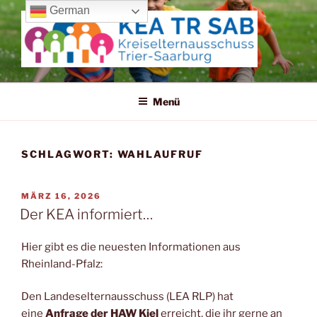
Zum
German
Inhalt
springen
KREISELTERNAUSSCHUSS
TRIER-SAARBURG
Menü
SCHLAGWORT:
WAHLAUFRUF
VERÖFFENTLICHT
MÄRZ 16, 2026
AM
Der KEA informiert…
Hier gibt es die neuesten Informationen aus
Rheinland-Pfalz:
Den Landeselternausschuss (LEA RLP) hat
eine
Anfrage der HAW Kiel
erreicht, die ihr gerne an