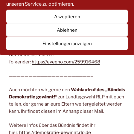
unseren Service zu optimieren.
Anhang dieser Mail.
Akzeptieren
Weitere Infos findet ihr auch unter
https://pfv.info/17-
04-2026-dialogveranstaltung-in-vechta-
Ablehnen
chancenorientierte-kita-platzvergabe-und-
onboarding-von-eltern-mit-erschwertem-zugang/
.
Einstellungen anzeigen
Der Anmelde-Link ist
folgender:
https://eveeno.com/259916468
—————————————————————–
Auch möchten wir gerne den
Wahlaufruf des „Bündnis
Demokratie gewinnt!“
zur Landtagswahl RLP mit euch
teilen, der gerne an eure Eltern weitergeleitet werden
kann. Ihr findet diesen im Anhang dieser Mail.
Weitere Infos über das Bündnis findet ihr
hier:
https://demokratie-gewinnt.rlp.de