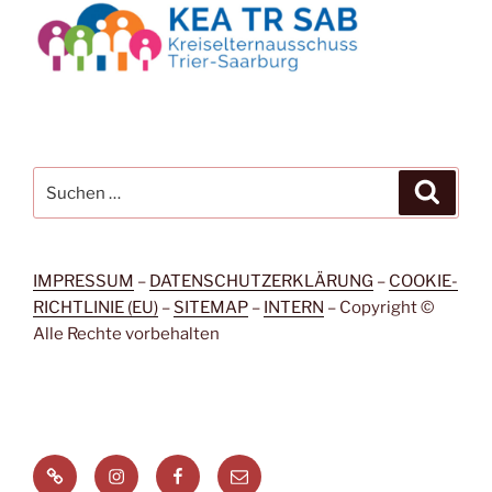
Suchen
Suche
nach:
IMPRESSUM
–
DATENSCHUTZERKLÄRUNG
–
COOKIE-
RICHTLINIE (EU)
–
SITEMAP
–
INTERN
– Copyright ©
Alle Rechte vorbehalten
Signal
Instagram
Facebook
Menüeintrag