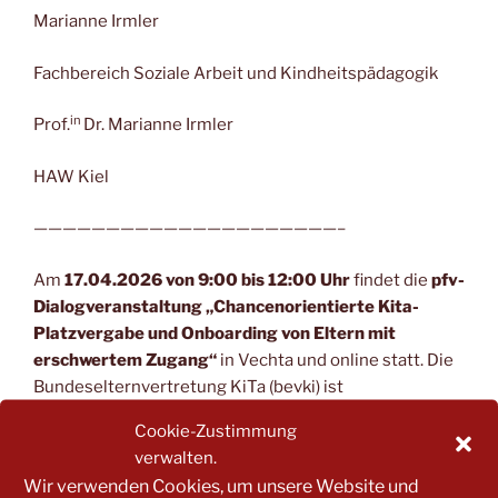
Marianne Irmler
Fachbereich Soziale Arbeit und Kindheitspädagogik
in
Prof.
Dr. Marianne Irmler
HAW Kiel
—————————————————————–
Am
17.04.2026 von 9:00 bis 12:00 Uhr
findet die
pfv-
Dialogveranstaltung „Chancenorientierte Kita-
Platzvergabe und Onboarding von Eltern mit
erschwertem Zugang“
in Vechta und online statt. Die
Bundeselternvertretung KiTa (bevki) ist
Kooperationspartner der Veranstaltung und lädt euch
Cookie-Zustimmung
herzlich zu dieser hybriden Veranstaltung ein.
verwalten.
Wir verwenden Cookies, um unsere Website und
Die Einladung zu der Veranstaltung findet ihr im