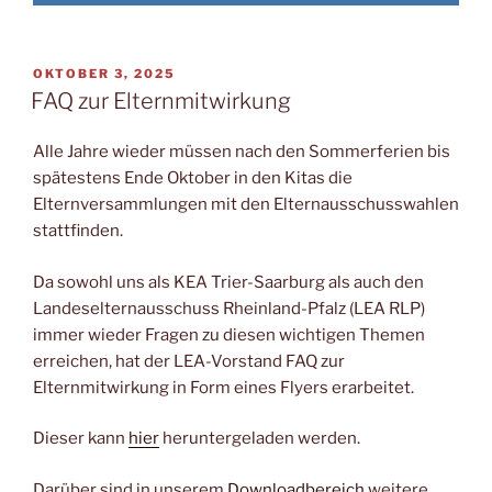
VERÖFFENTLICHT
OKTOBER 3, 2025
AM
FAQ zur Elternmitwirkung
Alle Jahre wieder müssen nach den Sommerferien bis
spätestens Ende Oktober in den Kitas die
Elternversammlungen mit den Elternausschusswahlen
stattfinden.
Da sowohl uns als KEA Trier-Saarburg als auch den
Landeselternausschuss Rheinland-Pfalz (LEA RLP)
immer wieder Fragen zu diesen wichtigen Themen
erreichen, hat der LEA-Vorstand FAQ zur
Elternmitwirkung in Form eines Flyers erarbeitet.
Dieser kann
hier
heruntergeladen werden.
Darüber sind in unserem
Downloadbereich
weitere