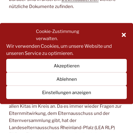
nützliche Dokumente zufinden.
VERÖFFENTLICHT
AUGUST 25, 2025
Cookie-Zustimmung
AM
Der KEA informiert…
verwalten.
Wir verwenden Cookies, um unsere Website und
Wir wünschen allen Kita-Kindern und ihren Familien
unseren Service zu optimieren.
einen guten Start ins neue Kita-Jahr! Einige eurer
Kinder werden nun auch schon nicht mehr die Kita
Akzeptieren
besuchen – den neuen Schulkindern wünschen wir viel
Freude in der Schule und auch dort einen guten Start!
Ablehnen
Wie in jedem Jahr stehen zu Beginn des Kita-Jahres
Einstellungen anzeigen
Elternversammlungen und Elternausschuss-Wahlen in
allen Kitas im Kreis an. Da es immer wieder Fragen zur
Elternmitwirkung, dem Elternausschuss und der
Elternversammlung gibt, hat der
Landeselternausschuss Rheinland-Pfalz (LEA RLP)