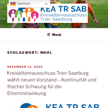
Zum
German
Inhalt
springen
KREISELTERNAUSSCHUSS
TRIER-SAARBURG
Menü
SCHLAGWORT:
WAHL
VERÖFFENTLICHT
DEZEMBER 12, 2025
AM
Kreiselternausschuss Trier-Saarburg
wählt neuen Vorstand – Kontinuität und
frischer Schwung für die
Elternmitwirkung