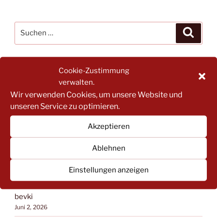
Suchen
Suche
nach:
Cookie-Zustimmung
NACH BEITRAGSKATEGORIEN FILTERN:
verwalten.
NACH
Wir verwenden Cookies, um unsere Website und
BEITRAGSKATEGORIEN
unseren Service zu optimieren.
FILTERN:
Akzeptieren
NEUESTE BEITRÄGE
Ablehnen
! Absage! Vollversammlung des KEA Trier-Saarburg
Juni 9, 2026
Einstellungen anzeigen
Der KEA informiert: Impulsveranstaltungen + Umfrage
bevki
Juni 2, 2026