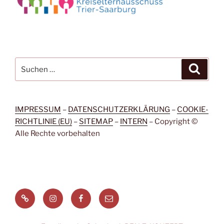
Suchen
Suche
nach:
IMPRESSUM
–
DATENSCHUTZERKLÄRUNG
–
COOKIE-
RICHTLINIE (EU)
–
SITEMAP
–
INTERN
– Copyright ©
Alle Rechte vorbehalten
Signal
Instagram
Facebook
Menüeintrag
Messenger