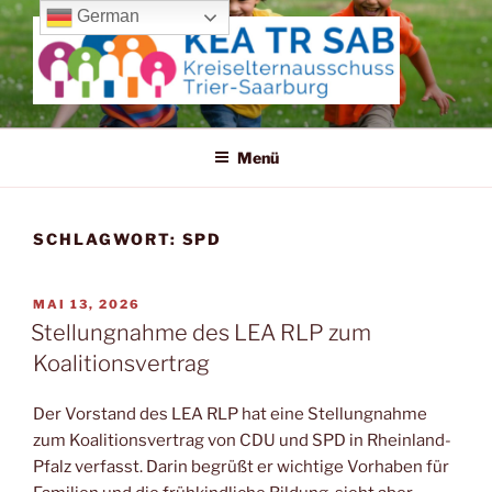
Zum
German
Inhalt
springen
KREISELTERNAUSSCHUSS
TRIER-SAARBURG
Menü
SCHLAGWORT:
SPD
VERÖFFENTLICHT
MAI 13, 2026
AM
Stellungnahme des LEA RLP zum
Koalitionsvertrag
Der Vorstand des LEA RLP hat eine Stellungnahme
zum Koalitionsvertrag von CDU und SPD in Rheinland-
Pfalz verfasst. Darin begrüßt er wichtige Vorhaben für