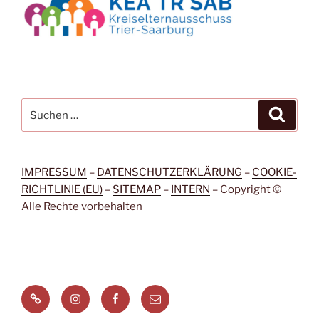
Suchen
Suche
nach:
IMPRESSUM
–
DATENSCHUTZERKLÄRUNG
–
COOKIE-
RICHTLINIE (EU)
–
SITEMAP
–
INTERN
– Copyright ©
Alle Rechte vorbehalten
Signal
Instagram
Facebook
Menüeintrag
Messenger