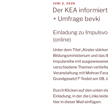
VERÖFFENTLICHT
JUNI 2, 2026
AM
Der KEA informiert
+ Umfrage bevki
Einladung zu Impulsvo
(online)
Unter dem Titel „Kinder stärk
Bildungsministerium und das IBE
Impulsreihe mit ausgewiesene
verschiedene Themen vertiefen
Veranstaltung mit Mehran Fara
Grundgesetz!?“ findet am 08. J
Durch Klicken auf den unten st
Einladung, in der die Links leid
hier in dieser Mail einfügen: