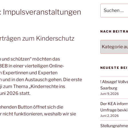
Suchen
: Impulsveranstaltungen
nach:
NACH BEITR
rträgen zum Kinderschutz
NACH
BEITRAGSKA
FILTERN:
en und schützen“ möchten das
B in einer vierteiligen Online-
NEUESTE BE
n Expertinnen und Experten
 und in den Austausch gehen. Die erste
! Absage! Voll
ji zum Thema „Kinderrechte ins
Saarburg
uni 2026 statt.
Juni 9, 2026
Der KEA inform
ehenden Button öffnet sich die
Umfrage bevki
er nicht funktionieren, weshalb wir sie
Juni 2, 2026
Stellungnahme