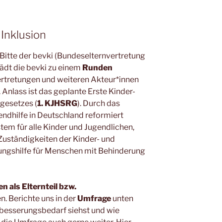
Inklusion
 Bitte der bevki (Bundeselternvertretung
lädt die bevki zu einem
Runden
ertretungen und weiteren Akteur*innen
. Anlass ist das geplante Erste Kinder-
gesetzes (
1. KJHSRG
). Durch das
endhilfe in Deutschland reformiert
ystem für alle Kinder und Jugendlichen,
Zuständigkeiten der Kinder- und
rungshilfe für Menschen mit Behinderung
n als Elternteil bzw.
n. Berichte uns in der
Umfrage
unten
rbesserungsbedarf siehst und wie