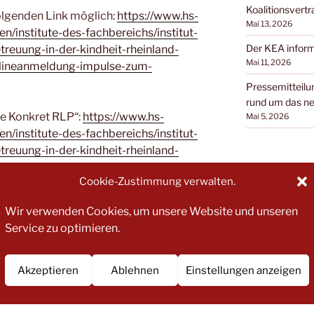
Koalitionsvertr
olgenden Link möglich:
https://www.hs-
Mai 13, 2026
n/institute-des-fachbereichs/institut-
Der KEA inform
treuung-in-der-kindheit-rheinland-
Mai 11, 2026
nlineanmeldung-impulse-zum-
Pressemitteilun
rund um das ne
te Konkret RLP“:
https://www.hs-
Mai 5, 2026
n/institute-des-fachbereichs/institut-
treuung-in-der-kindheit-rheinland-
tsentwicklung-kinderrechte-und-
Cookie-Zustimmung verwalten.
erantwortung-qakidev
Wir verwenden Cookies, um unsere Website und unseren
Service zu optimieren.
ur Einladung
Akzeptieren
Ablehnen
Einstellungen anzeigen