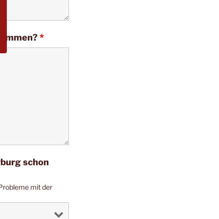
ernommen?
*
rburg schon
 Probleme mit der