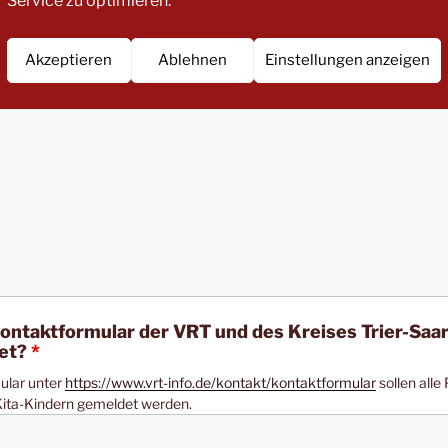
Service zu optimieren.
Akzeptieren
Ablehnen
Einstellungen anzeigen
s Wissens nach gegen die Probleme bereits unt
ontaktformular der VRT und des Kreises Trier-Saa
det?
*
ular unter
https://www.vrt-info.de/kontakt/kontaktformular
sollen alle
ita-Kindern gemeldet werden.