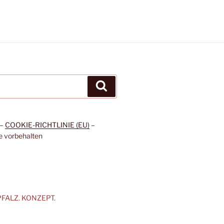
Suchen
–
COOKIE-RICHTLINIE (EU)
–
e vorbehalten
h PFALZ. KONZEPT.