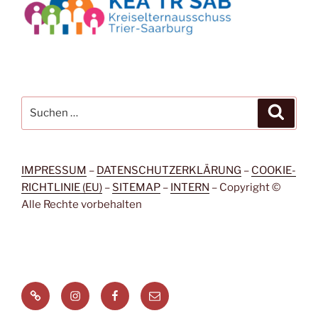
Suchen
Suche
nach:
IMPRESSUM
–
DATENSCHUTZERKLÄRUNG
–
COOKIE-
RICHTLINIE (EU)
–
SITEMAP
–
INTERN
– Copyright ©
Alle Rechte vorbehalten
Signal
Instagram
Facebook
Menüeintrag
Messenger